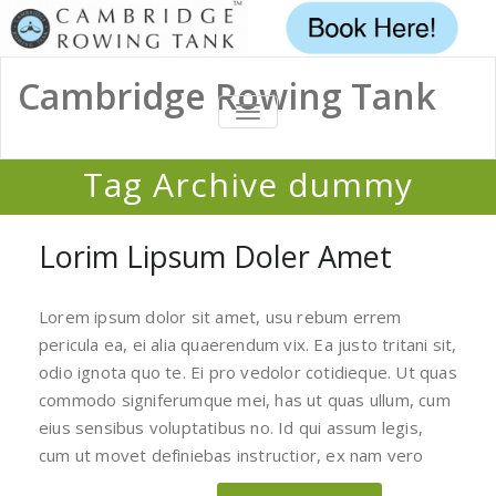
Cambridge Rowing Tank
TOGGLE
NAVIGATION
Tag Archive dummy
Home
/
Posts tagged "dummy"
Lorim Lipsum Doler Amet
Lorem ipsum dolor sit amet, usu rebum errem
pericula ea, ei alia quaerendum vix. Ea justo tritani sit,
odio ignota quo te. Ei pro vedolor cotidieque. Ut quas
commodo signiferumque mei, has ut quas ullum, cum
eius sensibus voluptatibus no. Id qui assum legis,
cum ut movet definiebas instructior, ex nam vero